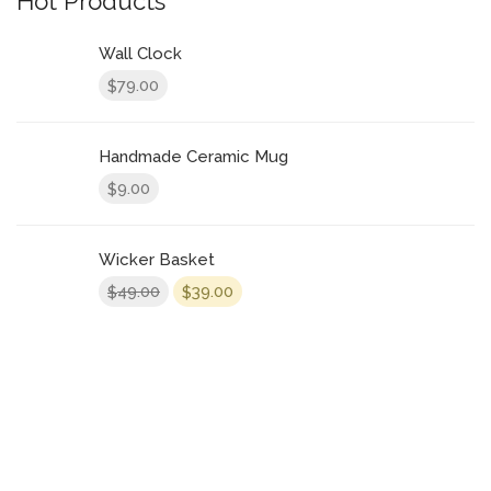
Hot Products
Wall Clock
79.00
$
Handmade Ceramic Mug
9.00
$
Wicker Basket
49.00
39.00
$
$
CONTACT US
Bradford Court Business Centre 123 - 131 Bradford Street,